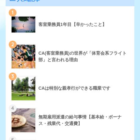
1
客室乗務員1年目【辛かったこと】
2
CA(客室乗務員)の世界が「体育会系フライト
部」と言われる理由
3
CAは特別な親孝行ができる職業です
4
無期雇用派遣の給与事情【基本給・ボーナ
ス・残業代・交通費】
5