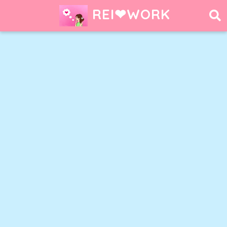
REI❤︎WORK