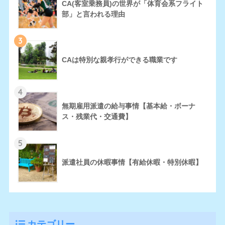
CA(客室乗務員)の世界が「体育会系フライト
部」と言われる理由
3
CAは特別な親孝行ができる職業です
4
無期雇用派遣の給与事情【基本給・ボーナ
ス・残業代・交通費】
5
派遣社員の休暇事情【有給休暇・特別休暇】
カテゴリー