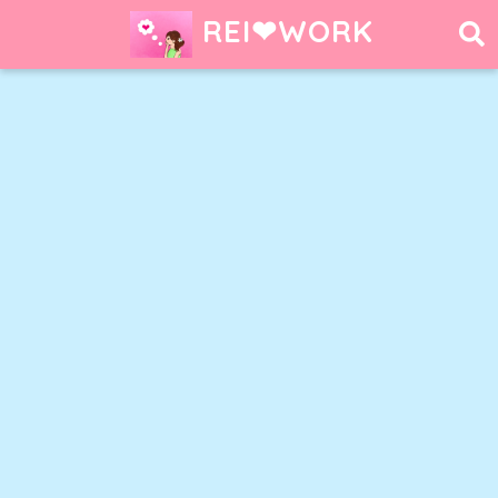
REI❤︎WORK