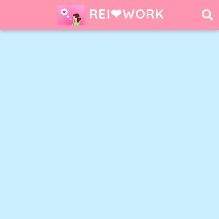
REI❤︎WORK