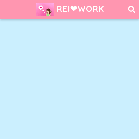
REI❤︎WORK