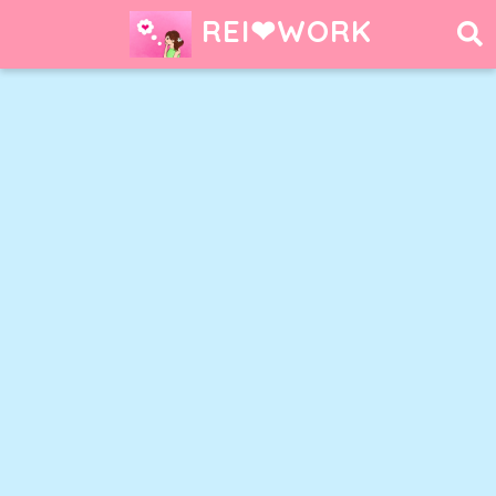
REI❤︎WORK