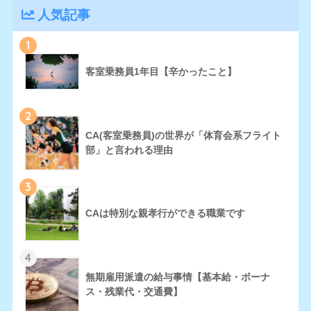
人気記事
1
客室乗務員1年目【辛かったこと】
2
CA(客室乗務員)の世界が「体育会系フライト
部」と言われる理由
3
CAは特別な親孝行ができる職業です
4
無期雇用派遣の給与事情【基本給・ボーナ
ス・残業代・交通費】