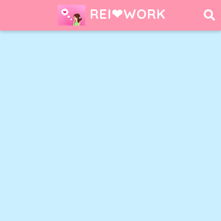
REI❤︎WORK